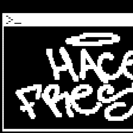
██████████████████████████████████████████████████████████████████████████████████████████████████████████████████████████████████████████████████████████████████████████████
███  ████████████████████████████████████████████████████████████████████████████████████████████████████████████████████████████████████████████████         ███  ██████  ███
█████  ██████████████████████████████████████████████████████████████████████████████████████████████████████████████████████████████████████████████  █████  █████  ██  █████
███████  ████████████████████████████████████████████████████████████████████████████████████████████████████████████████████████████████████████████  █████  ███████  ███████
█████  ██████████████████████████████████████████████████████████████████████████████████████████████████████████████████████████████████████████████  █████  █████  ██  █████
███  █████      █████████████████████████████████████████████████████████████████████████████████████████████████████████████████████████         ███         ███  ██████  ███
██████████████████████████████████████████████████████████████████████████████████████████████████████████████████████████████████████████████████████████████████████████████
█                                                                                                                                                                            █
█                                                                                                                                                                            █
█                                                                                                                                                                            █
█                                                                                                                                                                            █
█                                                                   █████████████████████████                                                                                █
█                                                                ████████████████████████████████                                                                            █
█                                                         ████████████                      ███████                                                                          █
█                                                     ███████████                           ███████                                                                          █
█                                                    ████████████                █████████████████                                                                           █
█                                                     ███████████████████████████████████████                                                                                █
█                                                          █████████████████████████                                                                                         █
█                                                                                                                                                                            █
█                                                ███                                                                                                                         █
█                                    █████      █████              ███                                                                                                       █
█                                    █████      ██████            █████                                   ███████████                                                        █
█                                    █████       ██████           ██████             ██████             ███████████████                                                      █
█                                     ████        ██████          ███████          ██████████          █████       ████                                                      █
█                                      ███        ██████          ████████       █████████████        ████       ██████                                                      █
█                                      ████        ██████         ████ ████      ████     ███         ███     ████████                                                       █
█                                       ███         ██████        ████  ████    ████                 ████ ██████████                                                         █
█                                       ████         █████        ████   ████   ████                 ████████████                                                            █
█                                        ███         ██████       ████    ████  ███                 █████████                ███                                             █
█                                        ████     █████████       █████████████ ███                 ████                    █████                                            █
█                                         █████████████████       ██████████████████              ██████                    ████                                             █
█                                          ███████████  ████      ██████     ███████              ███████                   ████                                             █
█                                          █████        ████      ████        ███████            ████████                  ████                                              █
█                                          ████          ████    █████         ████████         █████ █████              █████                                               █
█                                          █████          ████   █████          ██████████   ██████    ██████          ██████                                                █
█                                           ████           █████ █████           █████████████████       ██████████████████                   ██████████                     █
█                    